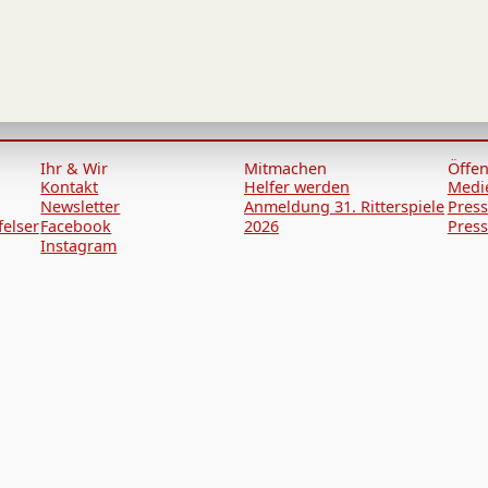
Ihr & Wir
Mitmachen
Öffen
Kontakt
Helfer werden
Medi
Newsletter
Anmeldung 31. Ritterspiele
Press
felser
Facebook
2026
Press
Instagram