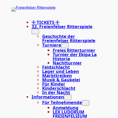
☩ TICKETS ☩
32. Freienfelser Ritterspiele
Geschichte der
Freienfelser Ritterspiele
Turniere
Freies Ritterturnier
Turnier der Ekipa La
Historia
Nachtturnier
Feldschlacht
Lager und Leben
Markttreiben
Musik & Gaukelei
Für Kinder
Kinderschlacht
In der Nacht
Informationen
Für Teilnehmende
Anmeldung
LEX LUDORUM
FREIENFELSIUM