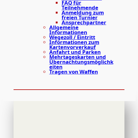
FAQ für
Teilnehmende
Anmeldung zum
freien Turnier
Ansprechpartner
Allgemeine
Informationen
Wegezoll / Eintritt
Informationen zum
Kartenvorverkauf
Anfahrt und Parken
Mehrtageskarten und
Übernachtungsmöglichk
eiten
Tragen von Waffen